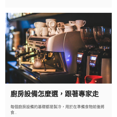
備、
餐
飲
設
備
規
劃
一
條
龍
廚房設備怎麼選，跟著專家走
每個廚房設備的基礎都是製冷，用於在準備食物前後將
食…