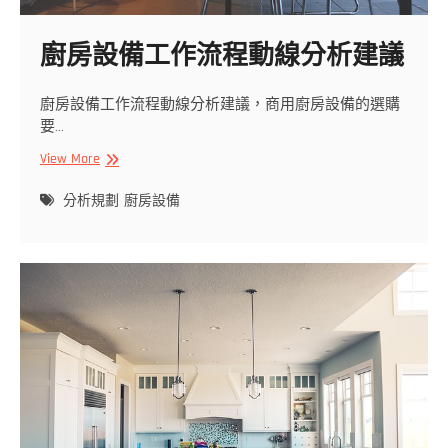
廚房設備工作流程動線分析建議
廚房設備工作流程動線分析建議，商用廚房設備的選購
要…
廚
View More
房
設
分析規劃
廚房設備
備
工
作
流
程
動
線
分
析
建
議