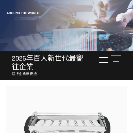
Skip
to
content
2026年百大新世代最嚮
M
往企業
e
n
迎接企業新商機
u
B
u
t
t
o
n