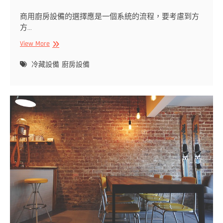
商用廚房設備的選擇應是一個系統的流程，要考慮到方
方…
商
View More
用
廚
冷藏設備
廚房設備
房
設
備
設
備
設
計
協
調
美
觀