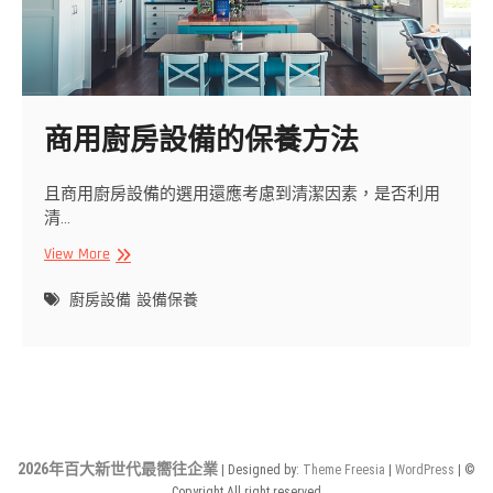
商用廚房設備的保養方法
且商用廚房設備的選用還應考慮到清潔因素，是否利用
清…
商
View More
用
廚
廚房設備
設備保養
房
設
備
的
保
養
方
2026年百大新世代最嚮往企業
| Designed by:
Theme Freesia
|
WordPress
| ©
法
Copyright All right reserved