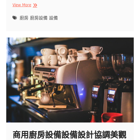
廚
View More
房
設
廚房
廚房設備
設備
備
怎
麼
選，
跟
著
專
家
走
商用廚房設備設備設計協調美觀