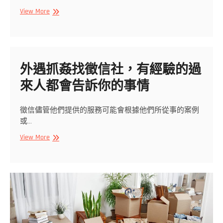
台
View More
中
生
髮
醫
師
外遇抓姦找徵信社，有經驗的過
指
來人都會告訴你的事情
出，
想
直
徵信儘管他們提供的服務可能會根據他們所從事的案例
髮
或…
的
話
外
View More
應
遇
該
抓
注
姦
意
找
三
徵
件
信
事
社，
情
有