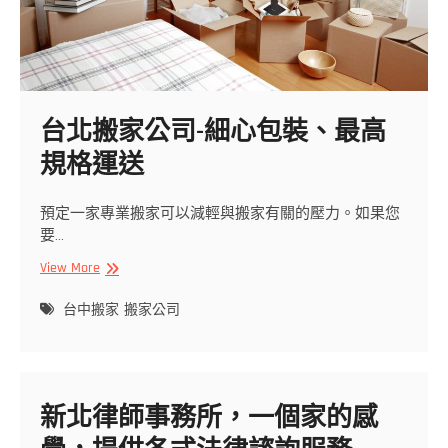
經
驗
的
過
來
人
台北搬家公司-細心包裝、最高
都
規格運送
會
告
訴
預定一家專業搬家可以減輕與搬家有關的壓力。如果您
你
要…
的
台
事
View More
北
情
搬
台中搬家
搬家公司
家
公
司-
細
新北律師事務所，一個家的感
心
包