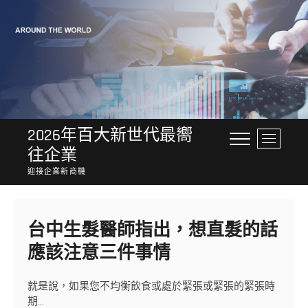
Skip
to
content
2026年百大新世代最嚮
M
往企業
e
n
迎接企業新商機
u
B
u
台中生髮醫師指出，想直髮的話
t
t
應該注意三件事情
o
n
就是說，如果您不均衡飲食或處於緊張或緊張的緊張時
期…