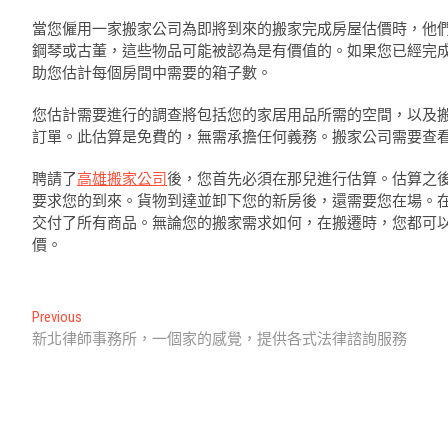
當您僱用一家搬家公司為即將到來的搬家完成房屋估價時，他
鋼琴或古董，這些物品可能被認為是有價值的。如果您已經完
助您估計每個房間中需要的箱子數。
您估計需要進行的調查將包括您的家居用品所需的空間，以及
訂單。此估算是免費的，無需承擔任何義務。搬家公司需要查
聘請了
高雄搬家公司
後，您首先必須在那兒進行估算。估算之
要求您的到來。貨物到達並卸下您的新房後，還需要您在場。
交付了所有商品。無論您的搬家需求如何，在搬遷時，您都可
價。
文
Previous
Previous
post:
新北律師事務所，一個家的感覺，提供各式法律諮詢服務
章
導
覽