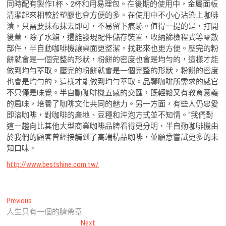
同時配有製作1杯、2杯和用易理包。在後期的使用中，金屬面板
清潔起來相較於塑膠也會方便的多。在使用中不小心沾染上咖啡
漬，只需要抹布抹去即可，不易留下痕跡。值得一提的是，打開
後蓋，除了水箱，還能發現配件儲存裝置，收納篩檢程式等零散
部件，半自動咖啡機讓桌面更整潔，找起來也更方便。壓完的粉
餅就會是一個完整的形狀，粉餅的密度也會是均勻的，這樣才能
做到均勻萃取。壓完的粉餅就會是一個完整的形狀，粉餅的密度
也會是均勻的，這樣才能做到均勻萃取。品鑒咖啡所需求的感官
不只僅是味覺。半自動咖啡機五感的交匯，既輕鬆又有教育意義
的風味，培養了咖啡文化共同的魅力。另一方面，有些人仍忠愛
即溶咖啡，對咖啡的產地、豆種和沖泡方式並不知情。“我們對
這一趨向比其他大型商業咖啡品牌看得更分明，半自動咖啡機由
於我們的顧客曾經接觸到了高端精品咖啡，並願意嘗試更多的未
知口味。
http://www.bestshine.com.tw/
文
Previous
Previous
post:
人生只有一個的臍帶章
章
Next
Next