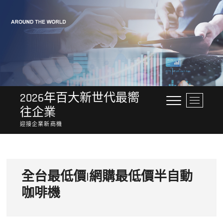
Skip
to
content
2026年百大新世代最嚮
M
往企業
e
n
迎接企業新商機
u
B
u
t
全台最低價|網購最低價半自動
t
o
咖啡機‎
n