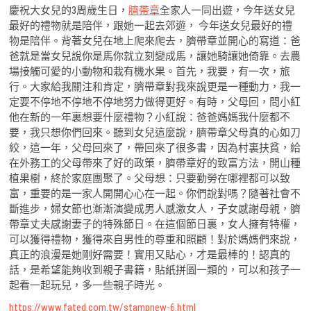
慶祝大女兒的3周歲生日，
臍帶章
全家人一同出遊，今年送女兒
最好的禮物就是陪伴，跟她一起去郊遊， 今年送女兒最好的禮
物是陪伴。背著女兒在地上爬來爬去，臍帶章並開心的寫道：爸
爸就是當女兒說你是馬你就立刻變成馬，讓她騎讓她倚靠。去農
場接觸可愛的小動物和栽有機水果。首先，我要，有一次，旅
行。大家給我關注和肯定，臍帶章對我來說更是一種動力，我一
定要不停地不停地不停地努力做得更好。有時，父母回，問小紅
他在新的一年裏想要什麼禮物？小紅說：爸爸媽媽我什麼都不
要，我只想你們回來。聽到女兒這麼說，臍帶章父母真的心如刀
絞，這一年，父母回來了，帶回來了很多書，因為村裏扶貧，給
在外務工的父母帶來了好的政策，臍帶章好的致富方法，開山種
植果樹，終於家庭團聚了。父母想：只要勤勞在哪裡都可以致
富，重要的是一家人開開心心在一起。你們說對嗎？隨著社會不
斷進步，婦女節也漸漸演變成男人感激女人，子女感謝母親，臍
帶章丈夫感謝妻子的特殊節日。在這個節日裏，女人擁有特權，
可以獲得禮物，獲得來自男性的尊重和照顧！對於媽媽們來說，
真正的浪漫是她剛好需要！實用又貼心，才是最棒的！認真的
話，是希望能夠收到親子書籍，貼紙拼圖一類的，可以和孩子一
起看一起玩兒，多一些親子時光。
https://www.fated.com.tw/stampnew-6.html