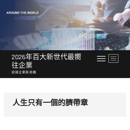
Skip
to
content
2026年百大新世代最嚮
M
往企業
e
n
迎接企業新商機
u
B
u
t
人生只有一個的臍帶章
t
o
n