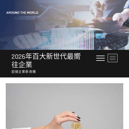
Skip
to
content
2026年百大新世代最嚮
M
往企業
e
n
迎接企業新商機
u
B
u
t
t
o
n