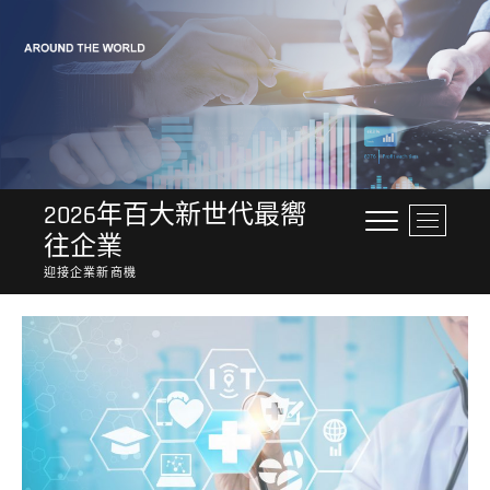
Skip
to
content
2026年百大新世代最嚮
M
往企業
e
n
迎接企業新商機
u
B
u
t
t
o
n