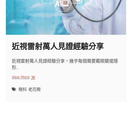
近視雷射萬人見證經驗分享
近視雷射萬人見證經驗分享，幾乎每個需要戴眼鏡或隱
形…
近
View More
視
雷
眼科
老花眼
射
萬
人
見
證
經