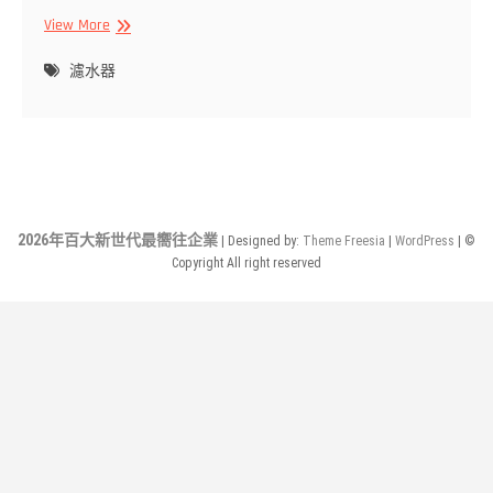
濾
View More
水
器
濾水器
數
十
年
專
業
經
驗，
2026年百大新世代最嚮往企業
| Designed by:
Theme Freesia
|
WordPress
| ©
歡
Copyright All right reserved
迎
來
電
洽
詢‎