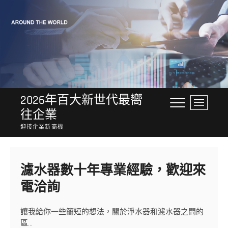
Skip
to
content
2026年百大新世代最嚮
M
往企業
e
n
迎接企業新商機
u
B
u
濾水器數十年專業經驗，歡迎來
t
t
電洽詢‎
o
n
讓我給你一些簡短的想法，關於淨水器和濾水器之間的
區…