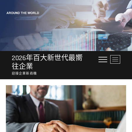
Skip
to
content
2026年百大新世代最嚮
M
往企業
e
n
迎接企業新商機
u
B
u
t
t
o
n