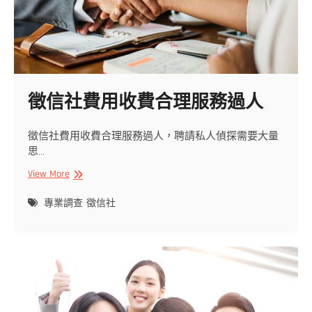
徵信社費用收費合理服務過人
徵信社費用收費合理服務過人，聘請私人偵探需要大量
思…
徵
View More
信
社
專業調查
徵信社
費
用
收
費
合
理
服