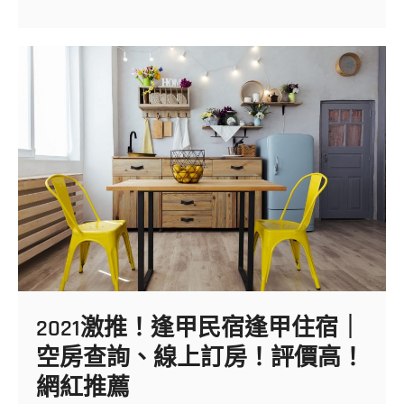
的
民
豪
宿
華
代
套
訂
房
｜
澎
湖
自
由
行
套
裝
提
供
獨
特
2021激推！逢甲民宿逢甲住宿｜
和
特
空房查詢、線上訂房！評價高！
別
的
網紅推薦
小