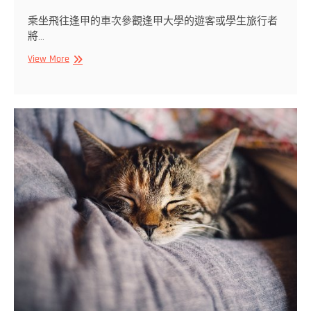
屋
乘坐飛往逢甲的車次參觀逢甲大學的遊客或學生旅行者
住
將…
宿
口
2021
View More
袋
激
名
推！
單
逢
甲
民
宿
逢
甲
住
宿
｜
空
房
查
詢、
線
上