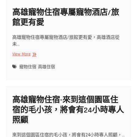
訂
高雄寵物住宿專屬寵物酒店/旅
房！
評
館更有愛
價
高！
網
高雄寵物住宿專屬寵物酒店/旅館更有愛，高雄酒店從
紅
未…
推
高
View More
薦
雄
寵
寵物住宿
高雄住宿
物
住
宿
專
高雄寵物住宿-來到這個園區住
屬
寵
宿的毛小孩，將會有24小時專人
物
照顧
酒
店/
旅
來到這個園區住宿的毛小孩，將會有24小時專人照顧，…