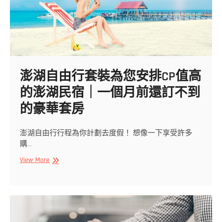
澎湖自由行套裝為您安排CP值高
的澎湖民宿｜一個月前還訂不到
的豪華套房
澎湖自由行行程為你計劃去度假！ 想像一下享受許多
購…
澎
View More
湖
自
由
行
套
裝