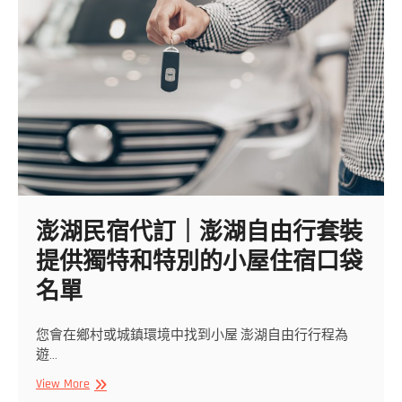
為
您
安
排
CP
值
高
的
澎
湖
民
澎湖民宿代訂｜澎湖自由行套裝
宿
｜
提供獨特和特別的小屋住宿口袋
一
個
名單
月
前
您會在鄉村或城鎮環境中找到小屋 澎湖自由行行程為
還
遊…
訂
不
澎
View More
到
湖