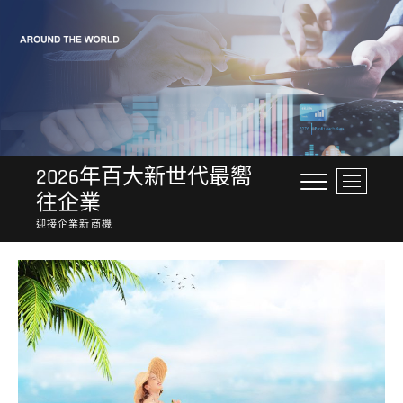
Skip
to
content
2026年百大新世代最嚮
M
往企業
e
n
迎接企業新商機
u
B
u
t
t
o
n