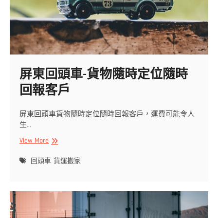
屏東回頭車-貨物隨時定位隨時
回報客戶
屏東回頭車貨物隨時定位隨時回報客戶，運費可能令人
生…
屏
View More
東
回
回頭車
貨運搬家
頭
車-
貨
物
隨