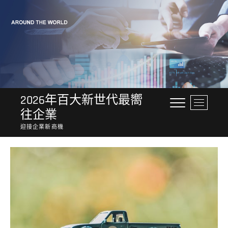
Skip
to
content
2026年百大新世代最嚮
M
往企業
e
n
迎接企業新商機
u
B
u
t
t
o
n