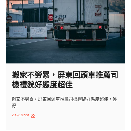
時
定
位
隨
時
回
報
客
戶
搬家不勞累，屏東回頭車推薦司
機禮貌好態度超佳
搬家不勞累，屏東回頭車推薦司機禮貌好態度超佳，獲
得…
搬
View More
家
不