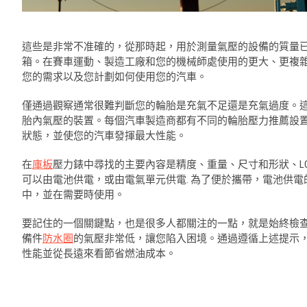
這些是非常不准確的，從那時起，用於測量氣壓的設備的質量
箱。在賽車運動、製造工廠和您的機械師處使用的更大、更複
您的需求以及您計劃如何使用您的汽車。
僅通過觀察通常很難判斷您的輪胎是充氣不足還是充氣過度。
胎內氣壓的裝置。每個汽車製造商都有不同的輪胎壓力推薦設
狀態，並使您的汽車發揮最大性能。
在
庫板
壓力錶中尋找的主要內容是精度、重量、尺寸和形狀、LC
可以由電池供電，或由電氣單元供電. 為了便於攜帶，電池供
中，並在需要時使用。
要記住的一個關鍵點，也是很多人都關注的一點，就是始終檢
備件
防水圈
的氣壓非常低，讓您陷入困境。通過遵循上述提示
性能並從長遠來看節省燃油成本。