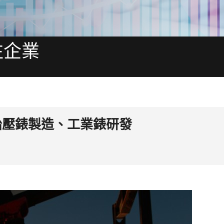
往企業
胎壓錶製造、工業錶研發