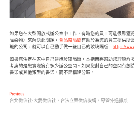
如果您在大型開放式辦公室中工作，有時您的員工可能很難獲
障礙物）來解決此問題，
食品廠隔間
有助於為您的員工提供所
職的公司，就可以自己動手做一些自己的玻璃隔板。
https://ww
如果您決定在家中自己建造玻璃隔斷，本指南將幫助您理解許
考慮的是您實際擁有多少辦公空間。如果您對自己的空間有創
書架或其他類型的書架，而不是構建分區。
文
Previous
Previous
post:
台北徵信社-大愛徵信社，合法立案徵信機構，專營外遇抓姦
章
導
覽