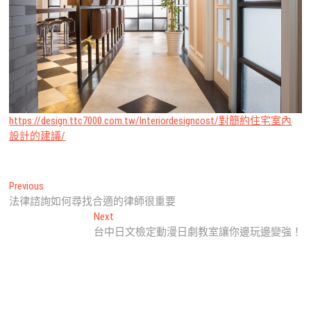
https://design.ttc7000.com.tw/Interiordesigncost/對簡約住宅室內
設計的建議/
文
Previous
Previous
post:
法律諮詢如何尋找合適的律師很重要
章
Next
Next
導
post:
台中日文檢定動漫日劇教室讓你邊玩邊變強！
覽