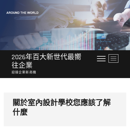
Skip
to
content
2026年百大新世代最嚮
M
往企業
e
n
迎接企業新商機
u
B
u
t
關於室內設計學校您應該了解
t
o
什麼
n