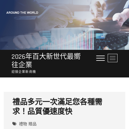
Skip
to
content
2026年百大新世代最嚮
M
往企業
e
n
迎接企業新商機
u
B
u
t
禮品多元一次滿足您各種需
t
o
求！品質優速度快
n
禮物
贈品