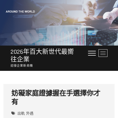
Skip
to
content
2026年百大新世代最嚮
M
往企業
e
n
迎接企業新商機
u
B
u
t
妨礙家庭證據握在手選擇你才
t
o
有‎
n
出軌
外遇