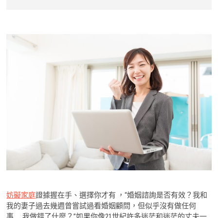
妨礙家庭
證據握在手、選擇你才有‎ ，“婚姻諮詢是否有效？我和
我的妻子過去幾週曾嘗試過看婚姻顧問，但似乎沒有做任何
事……我做錯了什麼？”如果你像21世紀許多迷茫和迷茫的丈夫一