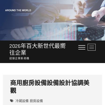
Skip
to
content
2026年百大新世代最嚮
M
往企業
e
n
迎接企業新商機
u
B
u
t
商用廚房設備設備設計協調美
t
o
觀
n
冷藏設備
廚房設備