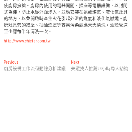
使廚房擁擠。廚房內使用的電器開關、插座等電器設備，以封閉
式為佳，防止水從外面滲入，並應安裝在遠離煤氣、液化氣灶具
的地方，以免開啟時產生火花引起外泄的煤氣和液化氣燃燒。廚
房灶具旁的牆壁、抽油煙罩等容易污染處應天天清洗，油煙管道
至少應每半年清洗一次。
http://www.chiefer.com.tw
文
Previous
Next
Previous
Next
post:
post:
廚房設備工作流程動線分析建議
失蹤找人推薦24小時尋人諮詢
章
導
覽