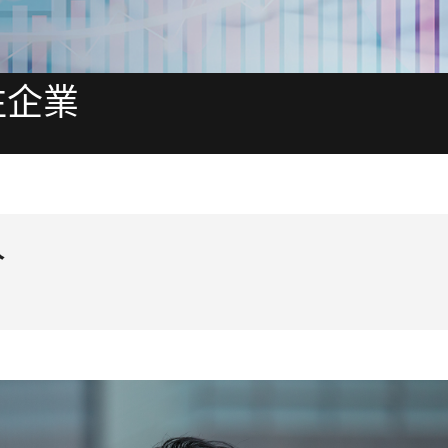
往企業
人