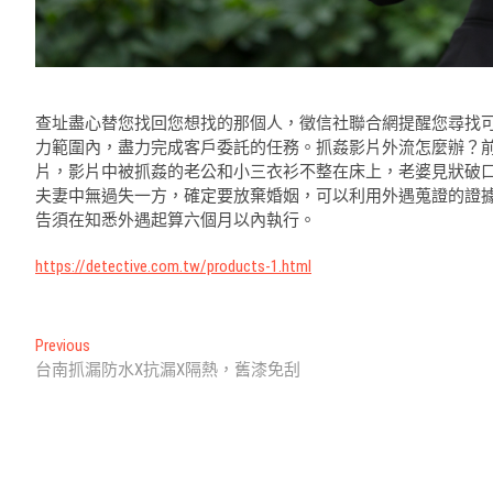
查址盡心替您找回您想找的那個人，徵信社聯合網提醒您尋找
力範圍內，盡力完成客戶委託的任務。抓姦影片外流怎麼辦？
片，影片中被抓姦的老公和小三衣衫不整在床上，老婆見狀破
夫妻中無過失一方，確定要放棄婚姻，可以利用外遇蒐證的證
告須在知悉外遇起算六個月以內執行。
https://detective.com.tw/products-1.html
文
Previous
Previous
post:
台南抓漏防水X抗漏X隔熱，舊漆免刮
章
導
覽