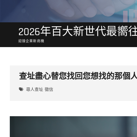
2026年百大新世代最嚮
迎接企業新商機
查址盡心替您找回您想找的那個
尋人查址
徵信