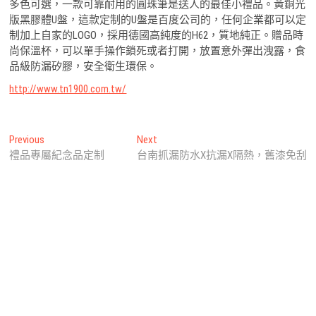
多色可選，一款可靠耐用的圓珠筆是送人的最佳小禮品。黃銅光
版黑膠體U盤，這款定制的U盤是百度公司的，任何企業都可以定
制加上自家的LOGO，採用德國高純度的H62，質地純正。贈品時
尚保溫杯，可以單手操作鎖死或者打開，放置意外彈出洩露，食
品級防漏矽膠，安全衛生環保。
http://www.tn1900.com.tw/
文
Previous
Next
Previous
Next
post:
post:
禮品專屬紀念品定制
台南抓漏防水X抗漏X隔熱，舊漆免刮
章
導
覽