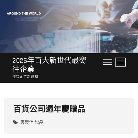
Skip
to
content
2026年百大新世代最嚮
M
往企業
e
n
迎接企業新商機
u
B
u
t
百貨公司週年慶贈品
t
o
客製化
贈品
n