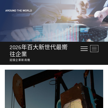
Skip
to
content
2026年百大新世代最嚮
M
往企業
e
n
迎接企業新商機
u
B
u
t
t
o
n