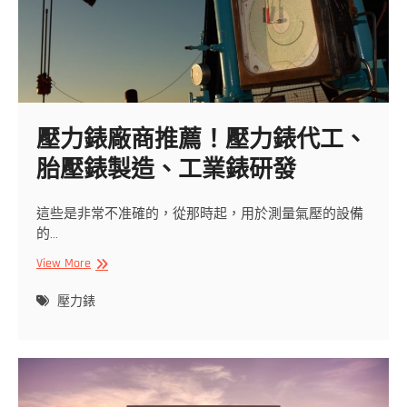
壓力錶廠商推薦！壓力錶代工、
胎壓錶製造、工業錶研發
這些是非常不准確的，從那時起，用於測量氣壓的設備
的…
壓
View More
力
錶
壓力錶​​​​​​​
廠
商
推
薦！
壓