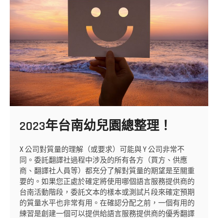
力
錶
代
工、
胎
壓
錶
製
造、
工
業
錶
2023年台南幼兒園總整理！
研
發
X 公司對質量的理解（或要求）可能與 Y 公司非常不
同。委託翻譯社過程中涉及的所有各方（買方、供應
商、翻譯社人員等）都充分了解對質量的期望是至關重
要的。如果您正處於確定將使用哪個語言服務提供商的
台南活動階段，委託文本的樣本或測試片段來確定預期
的質量水平也非常有用。在確認分配之前，一個有用的
練習是創建一個可以提供給語言服務提供商的優秀翻譯