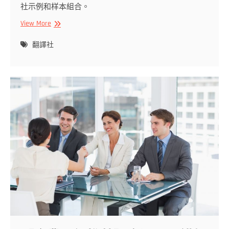
社示例和样本組合。
2023
View More
年
台
翻譯社
南
幼
兒
園
總
整
理！