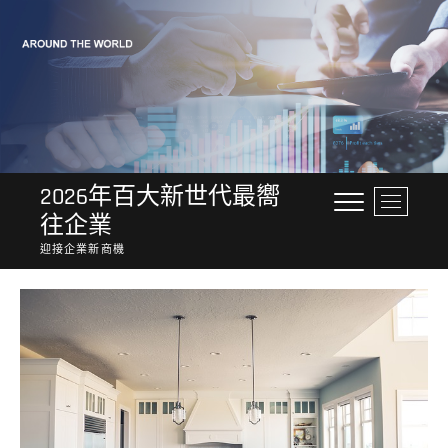
Skip
to
content
2026年百大新世代最嚮
M
往企業
e
n
迎接企業新商機
u
B
u
t
t
o
n