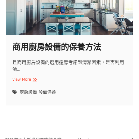
商用廚房設備的保養方法
且商用廚房設備的選用還應考慮到清潔因素，是否利用
清…
商
View More
用
廚
廚房設備
設備保養
房
設
備
的
保
養
方